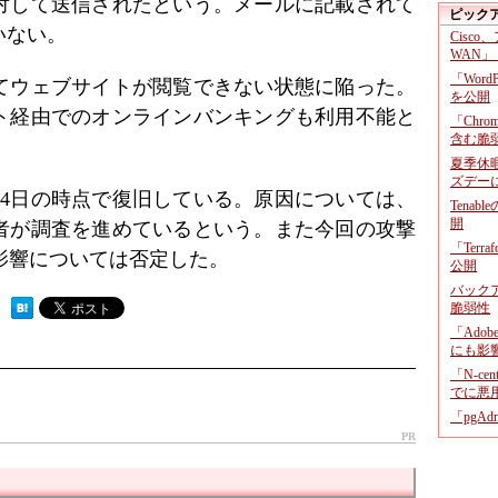
対して送信されたという。メールに記載されて
ピック
いない。
Cisco
WAN」
「Wor
けてウェブサイトが閲覧できない状態に陥った。
を公開
ト経由でのオンラインバンキングも利用不能と
「Chr
含む脆
夏季休
ズデー
24日の時点で復旧している。原因については、
Tenab
開
者が調査を進めているという。また今回の攻撃
「Terr
影響については否定した。
公開
バックア
脆弱性
 ）
「Adob
にも影
「N-c
でに悪
「pgA
PR