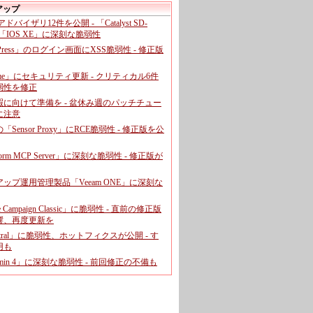
アップ
、アドバイザリ12件を公開 - 「Catalyst SD-
「IOS XE」に深刻な脆弱性
dPress」のログイン画面にXSS脆弱性 - 修正版
ome」にセキュリティ更新 - クリティカル6件
弱性を修正
暇に向けて準備を - 盆休み週のパッチチュー
に注意
leの「Sensor Proxy」にRCE脆弱性 - 修正版を公
aform MCP Server」に深刻な脆弱性 - 修正版が
ップ運用管理製品「Veeam ONE」に深刻な
e Campaign Classic」に脆弱性 - 直前の修正版
響、再度更新を
entral」に脆弱性、ホットフィクスが公開 - す
用も
dmin 4」に深刻な脆弱性 - 前回修正の不備も