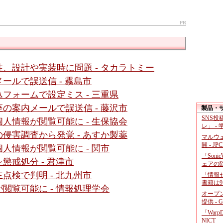
PR
、設計や実装時に問題 - タカラトミー
ールで誤送信 - 霧島市
フォームで設定ミス - 三重県
の案内メールで誤送信 - 藤沢市
製品・
SNS
人情報が閲覧可能に - 生保協会
レ」 -
侵害調査から発覚 - あすか製薬
マルウ
開 - JP
人情報が閲覧可能に - 関市
「Soni
懲戒処分 - 君津市
ェアの
点検で判明 - 北九州市
「情報セ
書籍は9
閲覧可能に - 情報処理学会
オープ
提供 - 
「War
NICT