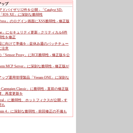
アップ
、アドバイザリ12件を公開 - 「Catalyst SD-
「IOS XE」に深刻な脆弱性
dPress」のログイン画面にXSS脆弱性 - 修正版
ome」にセキュリティ更新 - クリティカル6件
弱性を修正
暇に向けて準備を - 盆休み週のパッチチュー
に注意
leの「Sensor Proxy」にRCE脆弱性 - 修正版を公
aform MCP Server」に深刻な脆弱性 - 修正版が
ップ運用管理製品「Veeam ONE」に深刻な
e Campaign Classic」に脆弱性 - 直前の修正版
響、再度更新を
entral」に脆弱性、ホットフィクスが公開 - す
用も
dmin 4」に深刻な脆弱性 - 前回修正の不備も