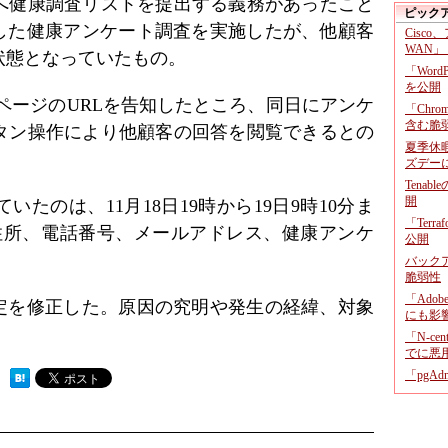
へ健康調査リストを提出する義務があったこと
ピック
利用した健康アンケート調査を実施したが、他顧客
Cisco
WAN」
状態となっていたもの。
「Wor
を公開
ートページのURLを告知したところ、同日にアンケ
「Chr
含む脆
タン操作により他顧客の回答を閲覧できるとの
夏季休
。
ズデー
Tenab
開
たのは、11月18日19時から19日9時10分ま
「Terr
、住所、電話番号、メールアドレス、健康アンケ
公開
バックア
脆弱性
「Adob
の設定を修正した。原因の究明や発生の経緯、対象
にも影
。
「N-c
でに悪
「pgA
 ）