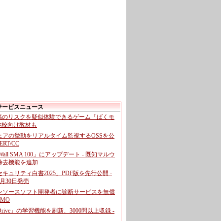
サービスニュース
投稿のリスクを疑似体験できるゲーム「ばくモ
 学校向け教材も
ェアの挙動をリアルタイム監視するOSSを公
CERT/CC
cWall SMA 100」にアップデート - 既知マルウ
除去機能を追加
キュリティ白書2025」PDF版を先行公開 -
月30日発売
ンソースソフト開発者に診断サービスを無償
GMO
pDrive」の学習機能を刷新、3000問以上収録 -