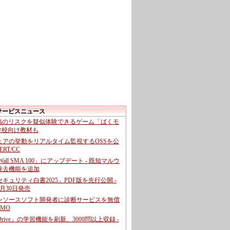
サービスニュース
投稿のリスクを疑似体験できるゲーム「ばくモ
 学校向け教材も
ェアの挙動をリアルタイム監視するOSSを公
CERT/CC
cWall SMA 100」にアップデート - 既知マルウ
除去機能を追加
キュリティ白書2025」PDF版を先行公開 -
月30日発売
ンソースソフト開発者に診断サービスを無償
GMO
pDrive」の学習機能を刷新、3000問以上収録 -