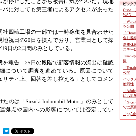
ムが停止したことから被害に気がついた。現地
ピック
ーバに対しても第三者によるアクセスがあった
Cisco
WAN」
「Wor
を公開
同社四輪工場の一部では一時稼働を見合わせた
「Chr
含む脆
現地祝日の20日を挟んでおり、営業日として操
夏季休
び19日の2日間のみとしている。
ズデー
Tenab
開
態を報告。25日の段階で顧客情報の流出は確認
「Terr
細について調査を進めている。原因について
公開
ュリティ上、回答を差し控える」としてコメン
バックア
脆弱性
「Adob
にも影
Suzuki Indomobil Motor」のみとして
「N-c
でに悪
連拠点や国内への影響については否定してい
「pgA
 ）