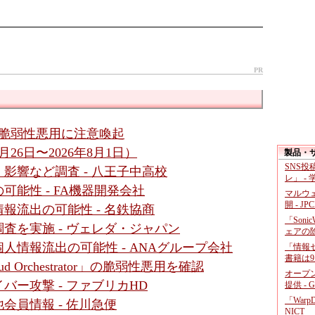
PR
al」の脆弱性悪用に注意喚起
26日〜2026年8月1日）
製品・
SNS
影響など調査 - 八王子中高校
レ」 -
能性 - FA機器開発会社
マルウ
開 - JP
報流出の可能性 - 名鉄協商
「Soni
査を実施 - ヴェレダ・ジャパン
ェアの
人情報流出の可能性 - ANAグループ会社
「情報セ
書籍は9
ud Orchestrator」の脆弱性悪用を確認
オープ
バー攻撃 - ファブリカHD
提供 - 
「War
会員情報 - 佐川急便
NICT