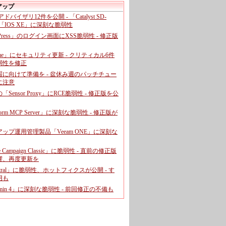
アップ
、アドバイザリ12件を公開 - 「Catalyst SD-
「IOS XE」に深刻な脆弱性
dPress」のログイン画面にXSS脆弱性 - 修正版
ome」にセキュリティ更新 - クリティカル6件
弱性を修正
暇に向けて準備を - 盆休み週のパッチチュー
に注意
leの「Sensor Proxy」にRCE脆弱性 - 修正版を公
aform MCP Server」に深刻な脆弱性 - 修正版が
ップ運用管理製品「Veeam ONE」に深刻な
e Campaign Classic」に脆弱性 - 直前の修正版
響、再度更新を
entral」に脆弱性、ホットフィクスが公開 - す
用も
dmin 4」に深刻な脆弱性 - 前回修正の不備も