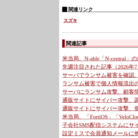
関連リンク
スズキ
関連記事
米当局、N-able「N-centr
先週注目された記事（2026年7月
サーバでランサム被害を確認、
ランサム被害で個人情報流出の可
サーバにランサム攻撃、顧客情
通販サイトにサイバー攻撃、調
通販サイトにサイバー攻撃、個
米当局、「FortiOS」「VeloClo
子会社SMS配信システムにサイ
設定ミスで会員通知メールに他