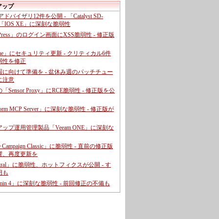
アップ
、アドバイザリ12件を公開 - 「Catalyst SD-
「IOS XE」に深刻な脆弱性
dPress」のログイン画面にXSS脆弱性 - 修正版
ome」にセキュリティ更新 - クリティカル6件
弱性を修正
暇に向けて準備を - 盆休み週のパッチチュー
に注意
leの「Sensor Proxy」にRCE脆弱性 - 修正版を公
aform MCP Server」に深刻な脆弱性 - 修正版が
ップ運用管理製品「Veeam ONE」に深刻な
e Campaign Classic」に脆弱性 - 直前の修正版
響、再度更新を
entral」に脆弱性、ホットフィクスが公開 - す
用も
dmin 4」に深刻な脆弱性 - 前回修正の不備も