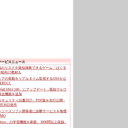
サービスニュース
投稿のリスクを疑似体験できるゲーム「ばくモ
 学校向け教材も
ェアの挙動をリアルタイム監視するOSSを公
CERT/CC
cWall SMA 100」にアップデート - 既知マルウ
除去機能を追加
キュリティ白書2025」PDF版を先行公開 -
月30日発売
ンソースソフト開発者に診断サービスを無償
GMO
pDrive」の学習機能を刷新、3000問以上収録 -