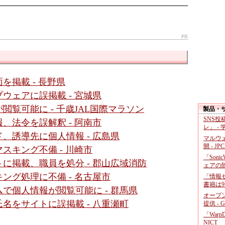
PR
掲載 - 長野県
ウェアに誤掲載 - 宮城県
覧可能に - 千歳JAL国際マラソン
製品・
SNS
、法令を誤解釈 - 阿南市
レ」 -
、誘導先に個人情報 - 広島県
マルウ
開 - JP
スキング不備 - 川崎市
「Soni
に掲載、職員を処分 - 郡山広域消防
ェアの
ング処理に不備 - 名古屋市
「情報セ
書籍は9
で個人情報が閲覧可能に - 群馬県
オープ
名をサイトに誤掲載 - 八重瀬町
提供 - 
「War
NICT