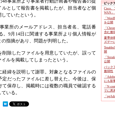
の48事業所より事業者行動計画書や報告書の提
ピック
ァイルとして報告書を掲載したが、担当者など個
Cisco
WAN」
開していたという。
「Wor
を公開
8事業所のメールアドレス、担当者名、電話番
「Chr
含む脆
る。9月14日に関連する事業所より個人情報が
夏季休
との指摘があり、問題が判明した。
ズデー
Tenab
開
を削除したファイルを用意していたが、誤って
「Terr
ァイルを掲載してしまったという。
公開
バックア
に経緯を説明して謝罪。対象となるファイルの
脆弱性
「Adob
予定だったファイルに差し替えた。今後は、保
にも影
けて保存し、掲載時には複数の職員で確認する
「N-c
でに悪
している。
「pgA
 ）