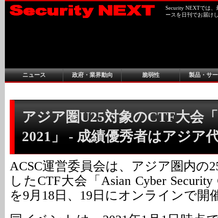
Security NEX
ースを日刊でお届け
ニュース
政府・業界動向
脆弱性
製品・サー
アジア圏U25対象のCTF大会「
2021」 - 成績優秀者はアジア
ACSC運営委員会は、アジア圏内の
したCTF大会「Asian Cyber Security C
を9月18日、19日にオンラインで開