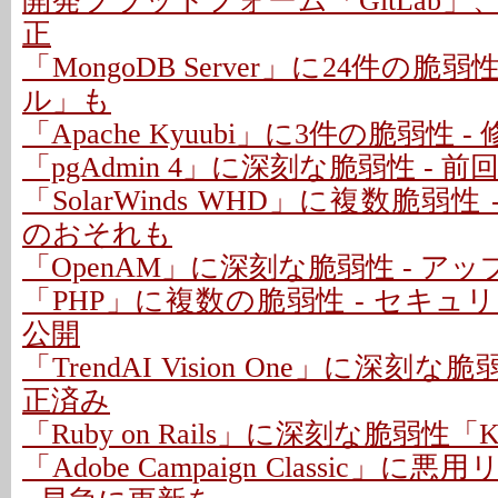
開発プラットフォーム「GitLab」
正
「MongoDB Server」に24件の脆
ル」も
「Apache Kyuubi」に3件の脆弱性 
「pgAdmin 4」に深刻な脆弱性 - 
「SolarWinds WHD」に複数脆弱性
のおそれも
「OpenAM」に深刻な脆弱性 - ア
「PHP」に複数の脆弱性 - セキ
公開
「TrendAI Vision One」に深刻な脆
正済み
「Ruby on Rails」に深刻な脆弱性「Kind
「Adobe Campaign Classic」