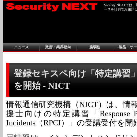
Security NEX
ースを日刊でお届け
ニュース
政府・業界動向
脆弱性
製品・サー
登録セキスペ向け「特定講習
を開始 - NICT
情報通信研究機構（NICT）は、情
援士向けの特定講習「Response Practi
Incidents（RPCI）」の受講受付を