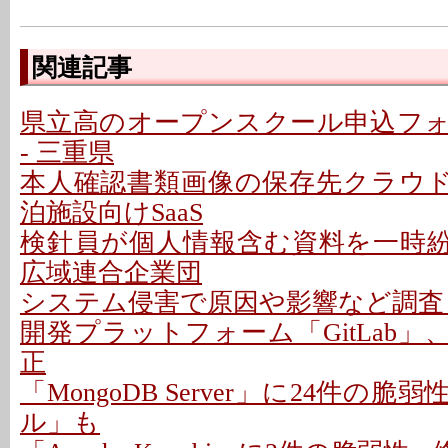
関連記事
県立高のオープンスクール申込フ
- 三重県
本人確認書類画像の保存先クラウドに
泊施設向けSaaS
検針員が個人情報含む資料を一時紛失
広域連合企業団
システム侵害で原因や影響など調査 -
開発プラットフォーム「GitLab」
正
「MongoDB Server」に24件の脆
ル」も