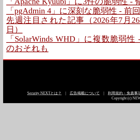
「Apache Kyuubi」に3件の脆弱性 
「pgAdmin 4」に深刻な脆弱性 - 
先週注目された記事（2026年7月26日
日）
「SolarWinds WHD」に複数脆弱性
のおそれも
Security NEXTとは？
|
広告掲載について
|
利用規約・免責事
Copyright (c) NEW