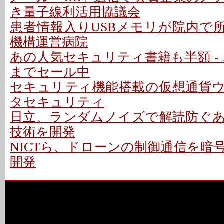
き量子線利活用協議会
患者情報入りUSBメモリが院内で所
機構運営病院
あの人気セキュリティ書籍も半額 - Am
までセール中
セキュリティ機能搭載の仮想通貨ウォ
タセキュリティ
日立、ランダムノイズで解読防ぐ
技術を開発
NICTら、ドローンの制御通信を暗
開発