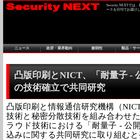
Security NEX
ースを日刊でお届け
ニュース
政府・業界動向
脆弱性
製品・サー
凸版印刷とNICT、「耐量子 -
の技術確立で共同研究
凸版印刷と情報通信研究機構（NIC
技術と秘密分散技術を組み合わせ
ラウド技術における「耐量子 - 公
込みに関する共同研究に取り組むと