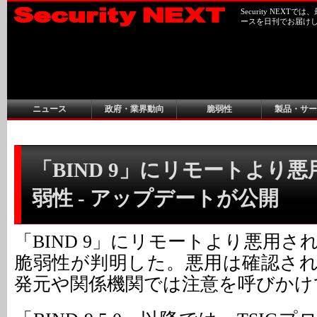
Security NEX
ースを日刊でお届け
ニュース
政府・業界動向
脆弱性
製品・サー
「BIND 9」にリモートより
弱性 - アップデートが公開
「BIND 9」にリモートより悪用
脆弱性が判明した。悪用は確認さ
発元や関係機関では注意を呼びかけ