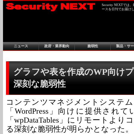
Security NEX
ースを日刊でお届け
ニュース
政府・業界動向
脆弱性
製品・サー
グラフや表を作成のWP向け
深刻な脆弱性
コンテンツマネジメントシステム
「WordPress」向けに提供さ
「wpDataTables」にリモートよ
る深刻な脆弱性が明らかとなった。