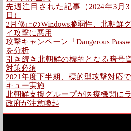
先週注目された記事（2024年3月3日
日）
2月修正のWindows脆弱性、北朝
イ攻撃に悪用
攻撃キャンペーン「Dangerous Pas
を分析
引き続き北朝鮮の標的となる暗号資産
対策必須
2021年度下半期、標的型攻撃対応
キュー実施
北朝鮮支援グループが医療機関にラン
政府が注意喚起