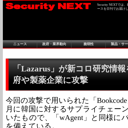
Security NEX
ースを日刊でお届け
ニュース
政府・業界動向
脆弱性
製品・サー
「Lazarus」が新コロ研究情報を
府や製薬企業に攻撃
今回の攻撃で用いられた「Bookcode
月に韓国に対するサプライチェー
いたもので、「wAgent」と同様
を備えている。