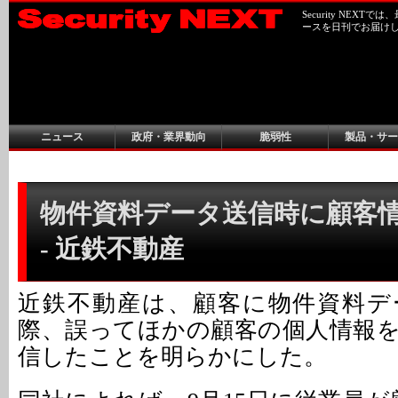
Security NEX
ースを日刊でお届け
ニュース
政府・業界動向
脆弱性
製品・サー
物件資料データ送信時に顧客
- 近鉄不動産
近鉄不動産は、顧客に物件資料デ
際、誤ってほかの顧客の個人情報
信したことを明らかにした。