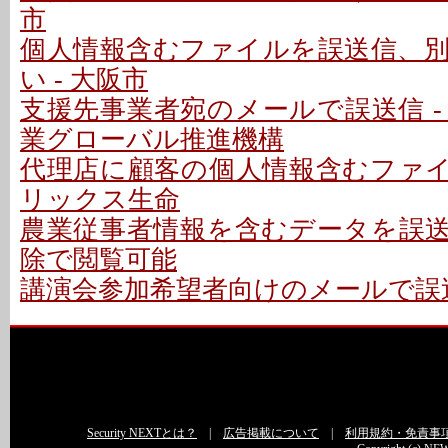
市
個人情報含むファイルを誤送信、
い - 大阪市
支援先事業者宛のメールで誤送信 -
業グローバル推進機構
代理店に顧客の個人情報含むファイル
リックス生命
農業従事者情報を含むデータを誤送信
除で閲覧可能
講演会参加希望者向けのメールで誤送
Security NEXTとは？
|
広告掲載について
|
利用規約・免責事