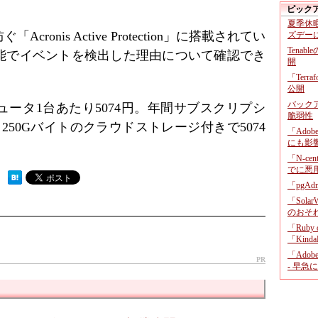
ピック
夏季休
onis Active Protection」に搭載されてい
ズデー
Tenab
能でイベントを検出した理由について確認でき
開
「Terr
公開
バックア
ータ1台あたり5074円。年間サブスクリプシ
脆弱性
50Gバイトのクラウドストレージ付きで5074
「Adob
にも影
「N-c
でに悪
 ）
「pgA
「Sola
のおそ
「Ruby
「KindaR
「Adob
PR
- 早急