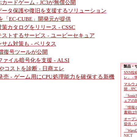
ードゲーム - JC3が無償公開
ge」の機密データ保護や復旧を支援するソリューション
「EC-CUBE」開発元が提供
カタログをリリース - CSSC
ストするサービス - ユービーセキュア
サム対策も - ベリタス
無償復号ツールが公開
イル暗号化を支援 - ALSI
製品・
やコストを診断 - 日商エレ
SNS
売 - ゲーム用にCPU処理能力を確保する新機
レ」 -
マルウ
開 - JP
「Soni
ェアの
「情報セ
書籍は9
オープ
提供 - 
「War
NICT