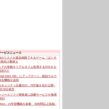
サービスニュース
投稿のリスクを疑似体験できるゲーム「ばくモ
 学校向け教材も
ェアの挙動をリアルタイム監視するOSSを公
CERT/CC
cWall SMA 100」にアップデート - 既知マルウ
除去機能を追加
キュリティ白書2025」PDF版を先行公開 -
月30日発売
ンソースソフト開発者に診断サービスを無償
GMO
pDrive」の学習機能を刷新、3000問以上収録 -