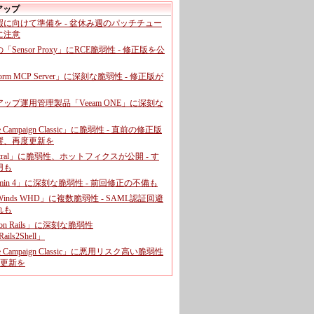
アップ
暇に向けて準備を - 盆休み週のパッチチュー
に注意
leの「Sensor Proxy」にRCE脆弱性 - 修正版を公
aform MCP Server」に深刻な脆弱性 - 修正版が
ップ運用管理製品「Veeam ONE」に深刻な
e Campaign Classic」に脆弱性 - 直前の修正版
響、再度更新を
entral」に脆弱性、ホットフィクスが公開 - す
用も
dmin 4」に深刻な脆弱性 - 前回修正の不備も
rWinds WHD」に複数脆弱性 - SAML認証回避
れも
 on Rails」に深刻な脆弱性
ails2Shell」
e Campaign Classic」に悪用リスク高い脆弱性
に更新を