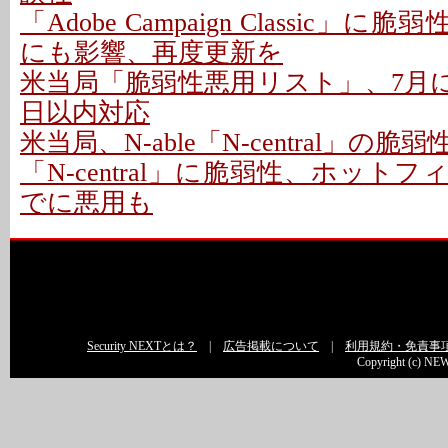
「Adobe Campaign Classic」に
にも影響、再度更新を
米当局「脆弱性悪用リスト」、7月に26
日以内対応
米当局、N-able「N-central」の
「N-central」に脆弱性、ホットフ
でに悪用も
Security NEXTとは？
|
広告掲載について
|
利用規約・免責事
Copyright (c) NEW