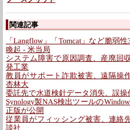
関連記事
「Langflow」「Tomcat」など脆
喚起 - 米当局
システム障害で原因調査、産廃回収は
発工業
教員がサポート詐欺被害、遠隔操作P
杏林大
委託先で水道検針データ消失、誤操作
Synology製NAS検出ツールのWindo
正版が公開
従業員がフィッシング被害、連絡先情
談社