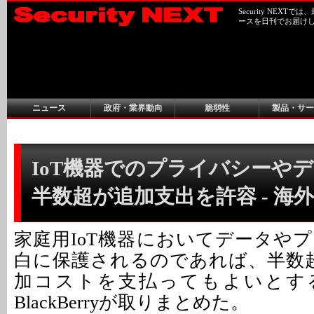
Security NEX
ースを日刊でお届け
ニュース
政府・業界動向
脆弱性
製品・サー
IoT機器でのプライバシーや
半数超が追加支出を許容 - 海
家庭用IoT機器においてデータや
白に保護されるのであれば、半数
加コストを支払ってもよいとす
BlackBerryが取りまとめた。