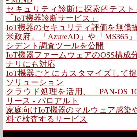
セキュリティ診断に探索的テスト
「IoT機器診断サービス」
IoT機器のセキュリティ評価を無償提供 
米政府、「AzureAD」や「MS36
シデント調査ツールを公開
IoT機器ファームウェアのOSS構成分
ナリにも対応
IoT機器ごとにカスタマイズして
ソリューション
クラウド処理を活用、「PAN-OS 10.2
リース - パロアルト
家庭向けIoT機器のマルウェア感染
料で検査するサービス