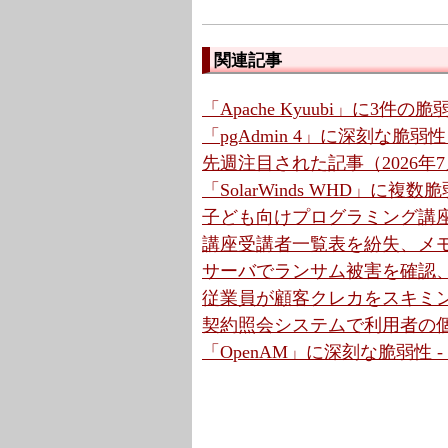
関連記事
「Apache Kyuubi」に3件の
「pgAdmin 4」に深刻な脆弱
先週注目された記事（2026年7月
「SolarWinds WHD」に複
子ども向けプログラミング講座
講座受講者一覧表を紛失、メモ
サーバでランサム被害を確認、
従業員が顧客クレカをスキミン
契約照会システムで利用者の個
「OpenAM」に深刻な脆弱性 