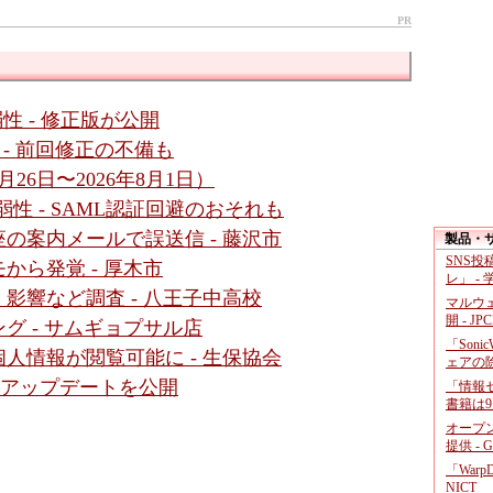
PR
脆弱性 - 修正版が公開
性 - 前回修正の不備も
26日〜2026年8月1日）
数脆弱性 - SAML認証回避のおそれも
の案内メールで誤送信 - 藤沢市
製品・
SNS
から発覚 - 厚木市
レ」 -
影響など調査 - 八王子中高校
マルウ
開 - JP
グ - サムギョプサル店
「Soni
人情報が閲覧可能に - 生保協会
ェアの
- アップデートを公開
「情報セ
書籍は9
オープ
提供 - 
「War
NICT