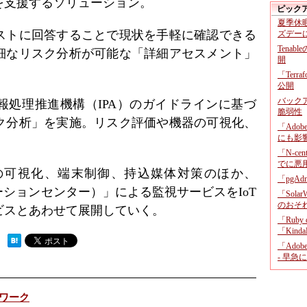
を支援するソリューション。
ピック
夏季休
ストに回答することで現状を手軽に確認できる
ズデー
Tenab
細なリスク分析が可能な「詳細アセスメント」
開
「Terr
公開
バックア
報処理推進機構（IPA）のガイドラインに基づ
脆弱性
ク分析」を実施。リスク評価や機器の可視化、
「Adob
にも影
「N-c
でに悪
の可視化、端末制御、持込媒体対策のほか、
「pgA
ーションセンター）」による監視サービスをIoT
「Sola
のおそ
ビスとあわせて展開していく。
「Ruby
「KindaR
 ）
「Adob
- 早急
ワーク