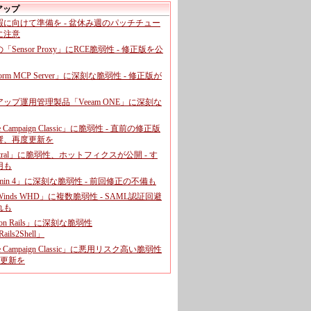
アップ
暇に向けて準備を - 盆休み週のパッチチュー
に注意
leの「Sensor Proxy」にRCE脆弱性 - 修正版を公
aform MCP Server」に深刻な脆弱性 - 修正版が
ップ運用管理製品「Veeam ONE」に深刻な
e Campaign Classic」に脆弱性 - 直前の修正版
響、再度更新を
entral」に脆弱性、ホットフィクスが公開 - す
用も
dmin 4」に深刻な脆弱性 - 前回修正の不備も
rWinds WHD」に複数脆弱性 - SAML認証回避
れも
 on Rails」に深刻な脆弱性
ails2Shell」
e Campaign Classic」に悪用リスク高い脆弱性
に更新を