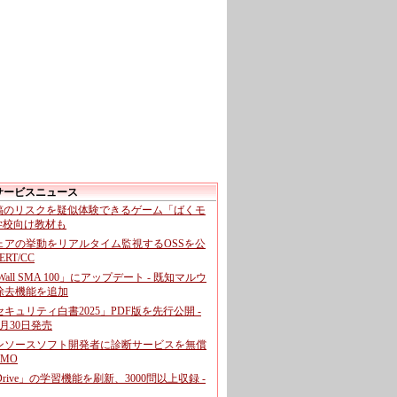
サービスニュース
投稿のリスクを疑似体験できるゲーム「ばくモ
 学校向け教材も
ェアの挙動をリアルタイム監視するOSSを公
CERT/CC
cWall SMA 100」にアップデート - 既知マルウ
除去機能を追加
キュリティ白書2025」PDF版を先行公開 -
月30日発売
ンソースソフト開発者に診断サービスを無償
GMO
pDrive」の学習機能を刷新、3000問以上収録 -