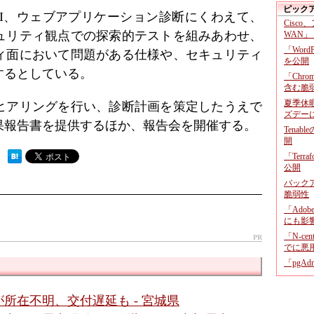
ピック
PI、ウェブアプリケーション診断にくわえて、
Cisco
ュリティ観点での探索的テストを組みあわせ、
WAN」
「Wor
ィ面において問題がある仕様や、セキュリティ
を公開
するとしている。
「Chr
含む脆
夏季休
ヒアリングを行い、診断計画を策定したうえで
ズデー
果報告書を提供するほか、報告会を開催する。
Tenab
開
「Terr
 ）
公開
バックア
脆弱性
「Adob
にも影
「N-c
PR
でに悪
「pgA
所在不明、交付遅延も - 宮城県