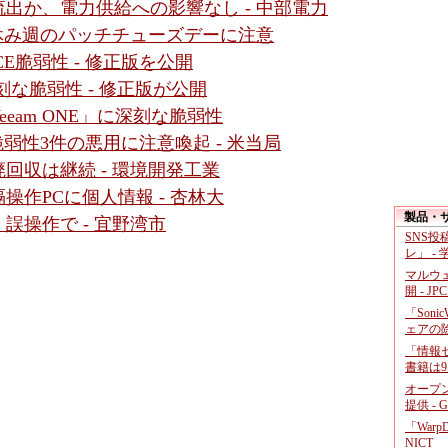
出か、電力供給への影響なし - 中部電力
盆休み週のパッチチューズデーに注意
」にRCE脆弱性 - 修正版を公開
r」に深刻な脆弱性 - 修正版が公開
eam ONE」に深刻な脆弱性
など脆弱性3件の悪用に注意喚起 - 米当局
回収は継続 - 環境開発工業
作PCに個人情報 - 杏林大
製品・
誤操作で - 宜野湾市
SNS
レ」 -
マルウ
開 - JP
「Soni
ェアの
「情報セ
書籍は9
オープ
提供 - 
「War
NICT