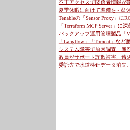
不正アクセスで関係者情報が流
夏季休暇に向けて準備を - 
Tenableの「Sensor Proxy
「Terraform MCP Serve
バックアップ運用管理製品「Ve
「Langflow」「Tomcat」
システム障害で原因調査、産廃
教員がサポート詐欺被害、遠隔操
委託先で水道検針データ消失、