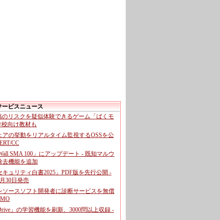
サービスニュース
投稿のリスクを疑似体験できるゲーム「ばくモ
 学校向け教材も
ェアの挙動をリアルタイム監視するOSSを公
CERT/CC
cWall SMA 100」にアップデート - 既知マルウ
除去機能を追加
キュリティ白書2025」PDF版を先行公開 -
月30日発売
ンソースソフト開発者に診断サービスを無償
GMO
pDrive」の学習機能を刷新、3000問以上収録 -