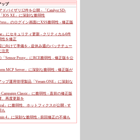
アップ
、アドバイザリ12件を公開 - 「Catalyst SD-
「IOS XE」に深刻な脆弱性
dPress」のログイン画面にXSS脆弱性 - 修正版
ome」にセキュリティ更新 - クリティカル6件
弱性を修正
暇に向けて準備を - 盆休み週のパッチチュー
に注意
leの「Sensor Proxy」にRCE脆弱性 - 修正版を公
aform MCP Server」に深刻な脆弱性 - 修正版が
ップ運用管理製品「Veeam ONE」に深刻な
e Campaign Classic」に脆弱性 - 直前の修正版
響、再度更新を
entral」に脆弱性、ホットフィクスが公開 - す
用も
dmin 4」に深刻な脆弱性 - 前回修正の不備も