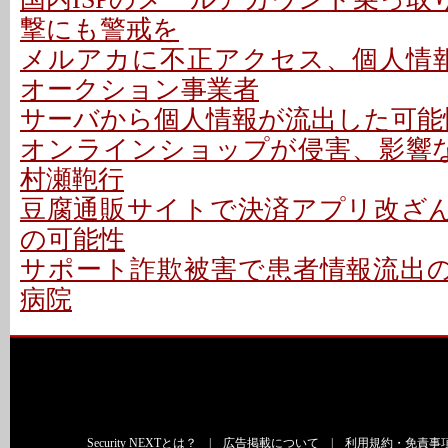
撃にも警戒を
メルアカに不正アクセス、個人情報
オークション事業者
サーバから個人情報が流出した可能性
オンラインショップが侵害、影響な
村瀬鞄行
豆腐通販サイトで決済アプリ改ざん 
の可能性
サポート詐欺被害で患者情報流出の可
病院
Security NEXTとは？
|
広告掲載について
|
利用規約・免責事