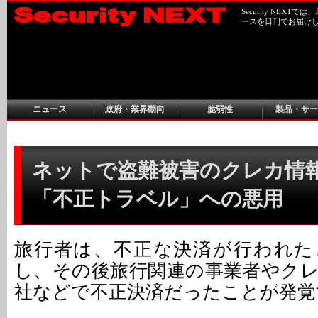
Security NEX
ースを日刊でお届け
ニュース
政府・業界動向
脆弱性
製品・サー
ネットで盗難被害のクレカ情
「不正トラベル」への悪用
旅行者は、不正な決済が行われた
し、その後旅行関連の事業者やク
社などで不正決済だったことが発覚