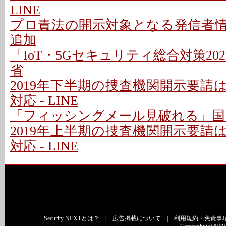
LINE
プロ責法の開示対象となる発信者
追加
「IoT・5Gセキュリティ総合対策202
省
2019年下半期の捜査機関開示要請は1
対応 - LINE
「フィッシングメール見破れる」国
2019年上半期の捜査機関開示要請は1
対応 - LINE
Security NEXTとは？
|
広告掲載について
|
利用規約・免責事