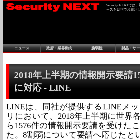
Security NEX
ースを日刊でお届け
ニュース
政府・業界動向
脆弱性
製品・サー
2018年上半期の情報開示要請15
に対応 - LINE
LINEは、同社が提供するLINE
リにおいて、2018年上半期に世界
ら1576件の情報開示要請を受けた
た。8割弱について要請へ応じたと