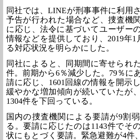
同社では、LINEが刑事事件に利用
予告が行われた場合など、捜査機
に応じ、法令に基づいてユーザー
情報などを提供しており、2019年
る対応状況を明らかにした。
同社によると、同期間に寄せられた開
件。前期から6％減少した。79％にあ
請に応じ、1601回線の情報を開示
緩やかな増加傾向が続いていたが
1304件を下回っている。
国内の捜査機関による要請が9割弱で
る。要請に応じたのは1143件でその
状にもとづく要請。緊急避難が4件