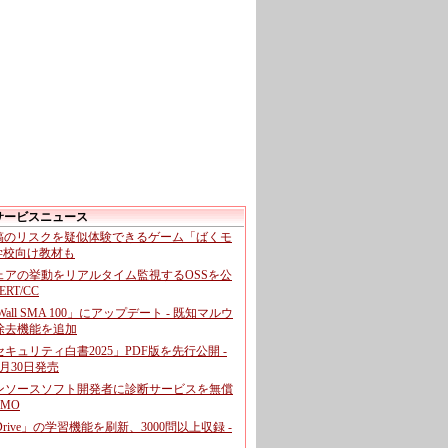
サービスニュース
投稿のリスクを疑似体験できるゲーム「ばくモ
 学校向け教材も
ェアの挙動をリアルタイム監視するOSSを公
CERT/CC
cWall SMA 100」にアップデート - 既知マルウ
除去機能を追加
キュリティ白書2025」PDF版を先行公開 -
月30日発売
ンソースソフト開発者に診断サービスを無償
GMO
pDrive」の学習機能を刷新、3000問以上収録 -