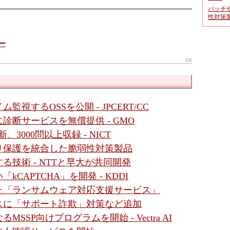
パッチ
性対策
ー
PR
視するOSSを公開 - JPCERT/CC
断サービスを無償提供 - GMO
、3000問以上収録 - NICT
リ保護を統合した脆弱性対策製品
技術 - NTTと早大が共同開発
CAPTCHA」を開発 - KDDI
た「ランサムウェア対応支援サービス」
スに「サポート詐欺」対策など追加
SP向けプログラムを開始 - Vectra AI