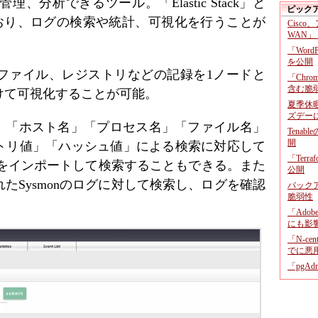
理、分析できるツール。「Elastic Stack」と
ピック
活用しており、ログの検索や統計、可視化を行うことが
Cisco
WAN」
「Wor
を公開
ファイル、レジストリなどの記録を1ノードと
「Chr
含む脆
けて可視化することが可能。
夏季休
ズデー
号」「ホスト名」「プロセス名」「ファイル名」
Tenab
開
トリ値」「ハッシュ値」による検索に対応して
「Terr
タをインポートして検索することもできる。また
公開
たSysmonのログに対して検索し、ログを確認
バックア
脆弱性
「Adob
にも影
「N-c
でに悪
「pgA