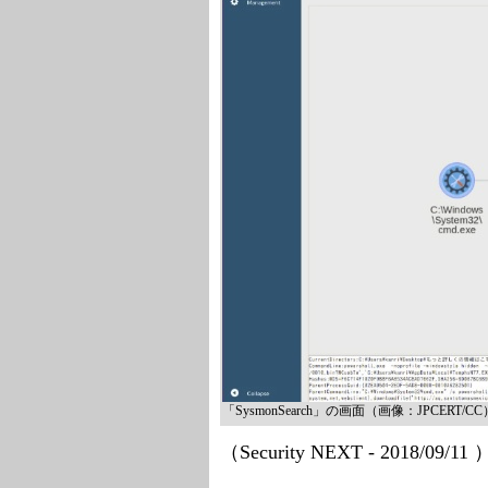
「SysmonSearch」の画面（画像：JPCERT/CC
（Security NEXT - 2018/09/11