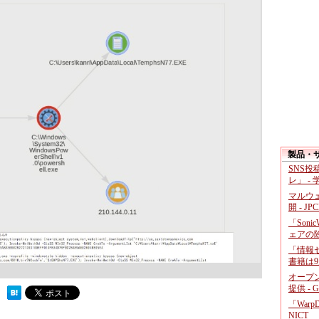
製品・
SNS
レ」 -
マルウ
開 - JP
「Soni
ェアの
「情報セ
書籍は9
）
オープ
提供 - 
 ）
「War
NICT