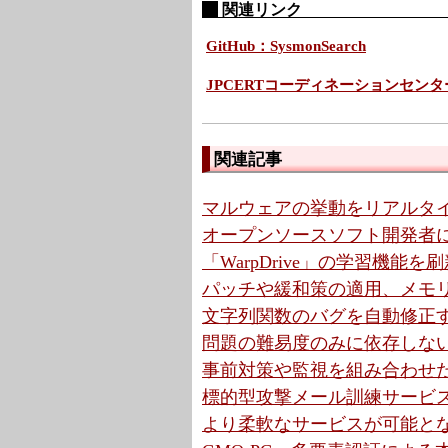
関連リンク
GitHub：SysmonSearch
JPCERTコーディネーションセンタ
関連記事
マルウェアの挙動をリアルタイム監
オープンソースソフト開発者に診
「WarpDrive」の学習機能を刷新
パッチや緩和策の適用、メモ
文字列関数のバグを自動修正する
問題の難易度のみに依存しない「k
事前対策や監視を組み合わせ
標的型攻撃メール訓練サービ
より柔軟なサービスが可能となるMS