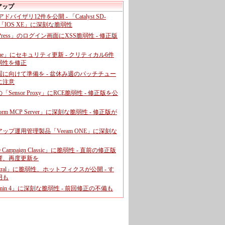
アップ
、アドバイザリ12件を公開 - 「Catalyst SD-
「IOS XE」に深刻な脆弱性
dPress」のログイン画面にXSS脆弱性 - 修正版
ome」にセキュリティ更新 - クリティカル6件
弱性を修正
暇に向けて準備を - 盆休み週のパッチチュー
に注意
leの「Sensor Proxy」にRCE脆弱性 - 修正版を公
aform MCP Server」に深刻な脆弱性 - 修正版が
ップ運用管理製品「Veeam ONE」に深刻な
e Campaign Classic」に脆弱性 - 直前の修正版
響、再度更新を
entral」に脆弱性、ホットフィクスが公開 - す
用も
dmin 4」に深刻な脆弱性 - 前回修正の不備も