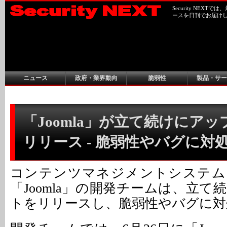
Security NEX
ースを日刊でお届け
ニュース
政府・業界動向
脆弱性
製品・サー
「Joomla」が立て続けにア
リリース - 脆弱性やバグに対
コンテンツマネジメントシステム
「Joomla」の開発チームは、立
トをリリースし、脆弱性やバグに対