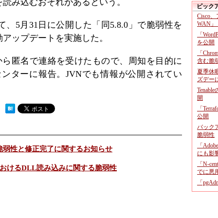
を読み込むおそれがあるという。
ピック
Cisco
5月31日に公開した「同5.8.0」で脆弱性を
WAN」
「Wor
動アップデートを実施した。
を公開
「Chr
urityから匿名で連絡を受けたもので、周知を目的に
含む脆
夏季休
ンセンターに報告。JVNでも情報が公開されてい
ズデー
Tenab
開
「Terr
 ）
公開
バックア
脆弱性
「Adob
ws）の脆弱性と修正完了に関するお知らせ
にも影
「N-c
版）におけるDLL読み込みに関する脆弱性
でに悪
「pgA