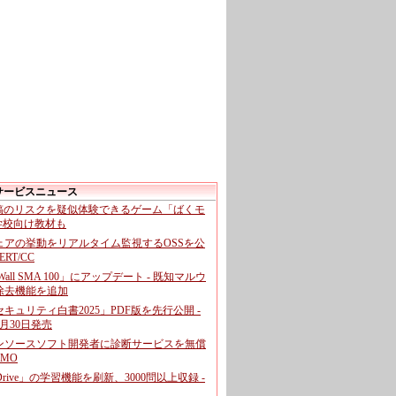
サービスニュース
投稿のリスクを疑似体験できるゲーム「ばくモ
 学校向け教材も
ェアの挙動をリアルタイム監視するOSSを公
CERT/CC
cWall SMA 100」にアップデート - 既知マルウ
除去機能を追加
キュリティ白書2025」PDF版を先行公開 -
月30日発売
ンソースソフト開発者に診断サービスを無償
GMO
pDrive」の学習機能を刷新、3000問以上収録 -