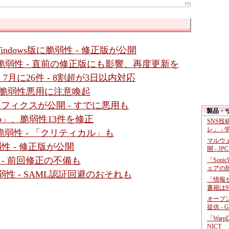
PR
Windows版に脆弱性 - 修正版が公開
ssic」に脆弱性 - 直前の修正版にも影響、再度更新を
月に26件 - 8割超が3日以内対応
al」の脆弱性悪用に注意喚起
ットフィクスが公開 - すでに悪用も
製品・
b」、脆弱性13件を修正
SNS
レ」 -
4件の脆弱性 - 「クリティカル」も
マルウ
脆弱性 - 修正版が公開
開 - JP
性 - 前回修正の不備も
「Soni
ェアの
数脆弱性 - SAML認証回避のおそれも
「情報セ
書籍は9
オープ
提供 - 
「War
NICT