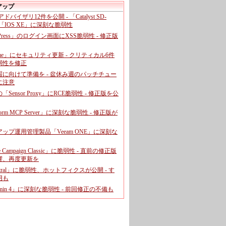
アップ
、アドバイザリ12件を公開 - 「Catalyst SD-
「IOS XE」に深刻な脆弱性
dPress」のログイン画面にXSS脆弱性 - 修正版
ome」にセキュリティ更新 - クリティカル6件
弱性を修正
暇に向けて準備を - 盆休み週のパッチチュー
に注意
leの「Sensor Proxy」にRCE脆弱性 - 修正版を公
aform MCP Server」に深刻な脆弱性 - 修正版が
ップ運用管理製品「Veeam ONE」に深刻な
e Campaign Classic」に脆弱性 - 直前の修正版
響、再度更新を
entral」に脆弱性、ホットフィクスが公開 - す
用も
dmin 4」に深刻な脆弱性 - 前回修正の不備も