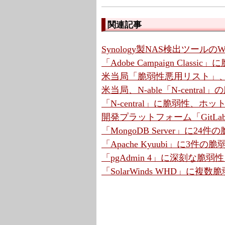
関連記事
Synology製NAS検出ツールの
「Adobe Campaign Cla
米当局「脆弱性悪用リスト」、7
米当局、N-able「N-centr
「N-central」に脆弱性、ホ
開発プラットフォーム「GitLa
「MongoDB Server」に2
「Apache Kyuubi」に3件の
「pgAdmin 4」に深刻な脆弱
「SolarWinds WHD」に複