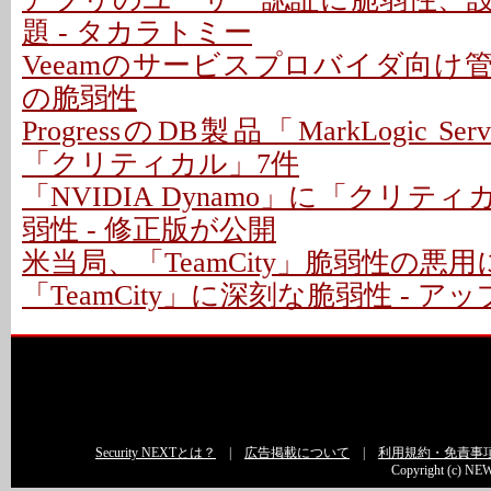
題 - タカラトミー
Veeamのサービスプロバイダ向け
の脆弱性
ProgressのDB製品「MarkLogic S
「クリティカル」7件
「NVIDIA Dynamo」に「クリテ
弱性 - 修正版が公開
米当局、「TeamCity」脆弱性の悪
「TeamCity」に深刻な脆弱性 - 
Security NEXTとは？
|
広告掲載について
|
利用規約・免責事
Copyright (c) NEW