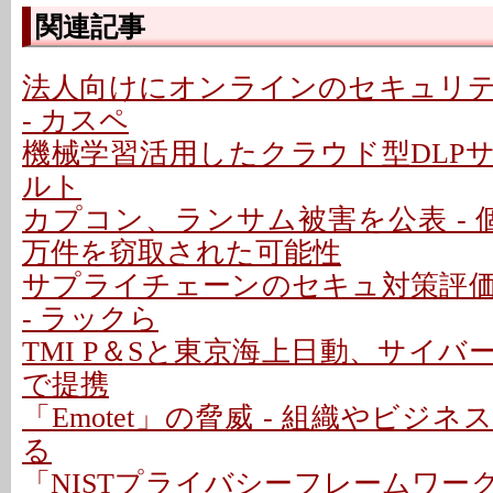
関連記事
法人向けにオンラインのセキュリ
- カスペ
機械学習活用したクラウド型DLPサ
ルト
カプコン、ランサム被害を公表 - 個
万件を窃取された可能性
サプライチェーンのセキュ対策評
- ラックら
TMI P＆Sと東京海上日動、サイ
で提携
「Emotet」の脅威 - 組織やビジ
る
「NISTプライバシーフレームワー