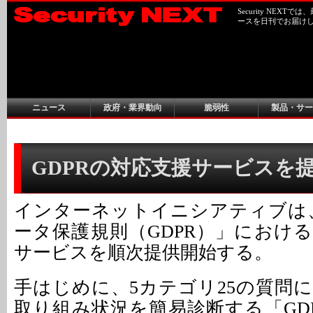
Security NEX
ースを日刊でお届け
ニュース
政府・業界動向
脆弱性
製品・サー
GDPRの対応支援サービスを提供 
インターネットイニシアティブは
ータ保護規則（GDPR）」におけ
サービスを順次提供開始する。
手はじめに、5カテゴリ25の質問
取り組み状況を簡易診断する「GD