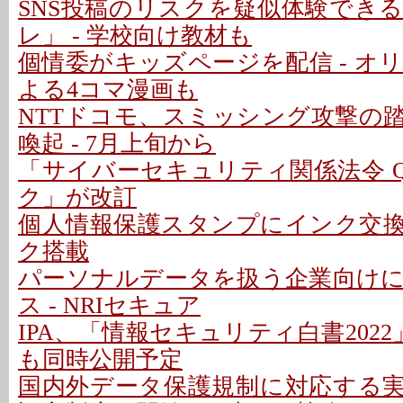
SNS投稿のリスクを疑似体験でき
レ」 - 学校向け教材も
個情委がキッズページを配信 - オ
よる4コマ漫画も
NTTドコモ、スミッシング攻撃の
喚起 - 7月上旬から
「サイバーセキュリティ関係法令 
ク」が改訂
個人情報保護スタンプにインク交換モ
ク搭載
パーソナルデータを扱う企業向け
ス - NRIセキュア
IPA、「情報セキュリティ白書2022」
も同時公開予定
国内外データ保護規制に対応する