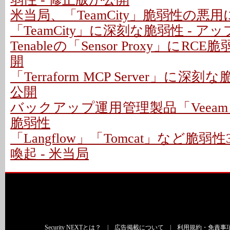
米当局、「TeamCity」脆弱性の悪
「TeamCity」に深刻な脆弱性 - 
Tenableの「Sensor Proxy」にRC
開
「Terraform MCP Server」に深
公開
バックアップ運用管理製品「Veeam
脆弱性
「Langflow」「Tomcat」など脆
喚起 - 米当局
Security NEXTとは？
|
広告掲載について
|
利用規約・免責事