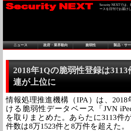
Security NEX
ースを日刊でお届け
ニュース
政府・業界動向
脆弱性
製品・サー
2018年1Qの脆弱性登録は3113件 
連が上位に
情報処理推進機構（IPA）は、201
ける脆弱性データベース「JVN iPe
を取りまとめた。あらたに3113件
件数は8万1523件と8万件を超えた。