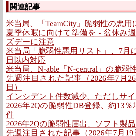
関連記事
米当局、「TeamCity」脆弱性の悪
夏季休暇に向けて準備を - 盆休み
ズデーに注意
米当局「脆弱性悪用リスト」、7月に26
日以内対応
米当局、N-able「N-central」の
先週注目された記事（2026年7月26日
日）
インシデント件数減少、ただしサイ
2026年2Qの脆弱性DB登録、約13％
件
2026年2Qの脆弱性届出、ソフト製
先週注目された記事（2026年7月19日