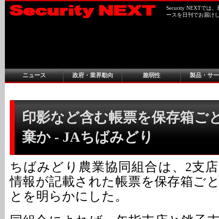
Security NEX
ースを日刊でお届け
ニュース
政府・業界動向
脆弱性
製品・サー
印影など含む帳票を保存箱ご
棄か - JAちばみどり
ちばみどり農業協同組合は、2支
情報が記載された帳票を保存箱ご
とを明らかにした。