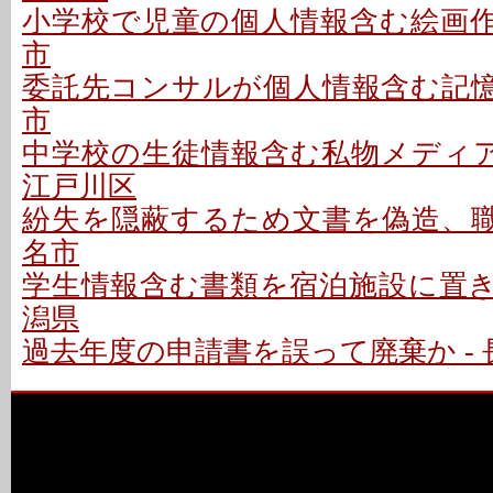
小学校で児童の個人情報含む絵画作品
市
委託先コンサルが個人情報含む記憶媒
市
中学校の生徒情報含む私物メディア
江戸川区
紛失を隠蔽するため文書を偽造、職員
名市
学生情報含む書類を宿泊施設に置き忘
潟県
過去年度の申請書を誤って廃棄か - 