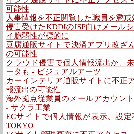
可能性
人事情報を不正閲覧した職員を懲戒処
侵害受けたKDDIのISP向けメー
イ脆弱性が標的に
豆腐通販サイトで決済アプリ改ざん 
の可能性
クラウド侵害で個人情報流出か、
ータも - ビジュアルアーツ
カーインテリア通販サイトに不正アク
報流出の可能性
海外拠点従業員のメールアカウン
- サクラ工業
ECサイトで個人情報が表示、設定不備で
TOKYO