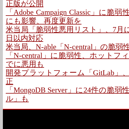
正版が公開
「Adobe Campaign Classic」に
にも影響、再度更新を
米当局「脆弱性悪用リスト」、7月に26
日以内対応
米当局、N-able「N-central」の
「N-central」に脆弱性、ホットフ
でに悪用も
開発プラットフォーム「GitLab」
正
「MongoDB Server」に24件の脆
ル」も