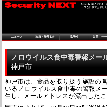
Security NEX
ースを日刊でお届け
ニュース
政府・業界動向
脆弱性
製品・サー
ノロウイルス食中毒警報メール
神戸市
神戸市は、食品を取り扱う施設の
いるノロウイルス食中毒の警報メ
生し、メールアドレスが流出したこ