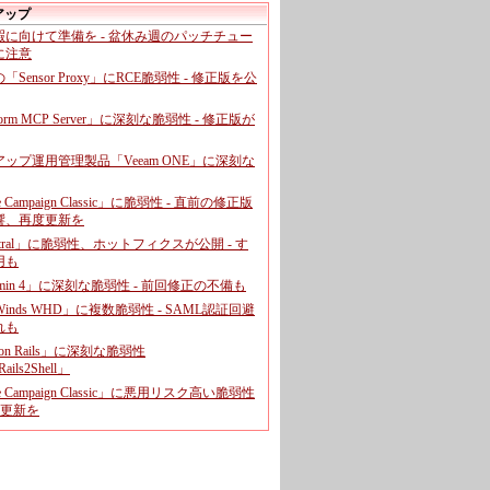
アップ
暇に向けて準備を - 盆休み週のパッチチュー
に注意
leの「Sensor Proxy」にRCE脆弱性 - 修正版を公
aform MCP Server」に深刻な脆弱性 - 修正版が
ップ運用管理製品「Veeam ONE」に深刻な
e Campaign Classic」に脆弱性 - 直前の修正版
響、再度更新を
entral」に脆弱性、ホットフィクスが公開 - す
用も
dmin 4」に深刻な脆弱性 - 前回修正の不備も
rWinds WHD」に複数脆弱性 - SAML認証回避
れも
 on Rails」に深刻な脆弱性
ails2Shell」
e Campaign Classic」に悪用リスク高い脆弱性
に更新を