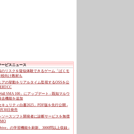
サービスニュース
投稿のリスクを疑似体験できるゲーム「ばくモ
 学校向け教材も
ェアの挙動をリアルタイム監視するOSSを公
CERT/CC
cWall SMA 100」にアップデート - 既知マルウ
除去機能を追加
キュリティ白書2025」PDF版を先行公開 -
月30日発売
ンソースソフト開発者に診断サービスを無償
GMO
pDrive」の学習機能を刷新、3000問以上収録 -