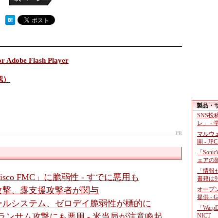
 ）
or Adobe Flash Player
確認）
製品・
SNS
レ」 -
PR
マルウ
開 - JP
「Soni
ェアの
「情報セ
co FMC」に脆弱性 - すでに悪用も
書籍は9
イ攻撃、露支援攻撃者が関与
オープ
提供 - 
メールシステム、ゼロデイ脆弱性が標的に
「War
」脆弱性、ランサム攻撃にも悪用 - 米当局が注意喚起
NICT