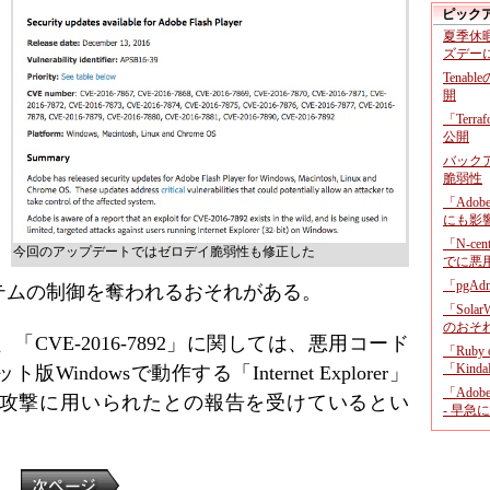
ピック
夏季休
ズデー
Tenab
開
「Terr
公開
バックア
脆弱性
「Adob
にも影
「N-c
今回のアップデートではゼロデイ脆弱性も修正した
でに悪
「pgA
テムの制御を奪われるおそれがある。
「Sola
のおそ
CVE-2016-7892」に関しては、悪用コード
「Ruby
「KindaR
ndowsで動作する「Internet Explorer」
「Adob
攻撃に用いられたとの報告を受けているとい
- 早急