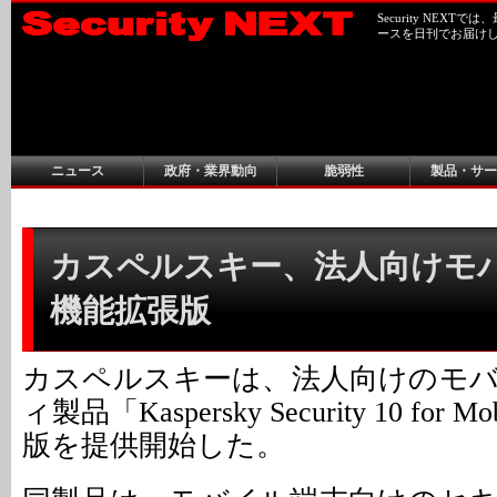
Security NEX
ースを日刊でお届け
ニュース
政府・業界動向
脆弱性
製品・サー
カスペルスキー、法人向けモ
機能拡張版
カスペルスキーは、法人向けのモ
ィ製品「Kaspersky Security 10 fo
版を提供開始した。