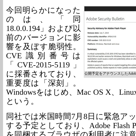
今回明らかになった
のは、「同
18.0.0.194」および以
前のバージョンに影
響を及ぼす脆弱性。
CVE識別番号は
「CVE-2015-5119」
に採番されており、
公開予定をアナウンスしたAdobe S
重要度は「深刻」。
Windowsをはじめ、Mac OS X、L
という。
同社では米国時間7月8日に緊急ア
する予定としており、Adobe Flash 
を同梱するブラウザの利用者に注