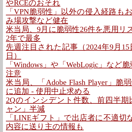
やRCEのおそれ
「VPN脆弱性」以外の侵入経路もお
み場攻撃など健在
米当局、9月に脆弱性26件を悪用リス
2年で最多
先週注目された記事（2024年9月15日
日）
「Windows」や「WebLogic」な
注意
米当局、「Adobe Flash Playe
に追加 - 使用中止求める
2Qのインシデント件数、前四半期比
ャン」半減
「LINEギフト」で出店者に不適切な
内容に送り主の情報も