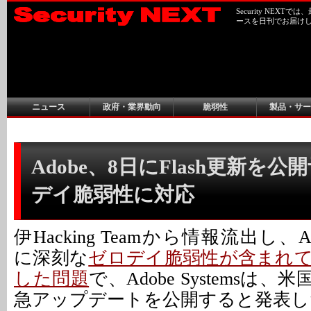
Security NEX
ースを日刊でお届け
ニュース
政府・業界動向
脆弱性
製品・サー
Adobe、8日にFlash更新を公開
デイ脆弱性に対応
伊Hacking Teamから情報流出し、Adobe
に深刻な
ゼロデイ脆弱性が含まれ
した問題
で、Adobe Systemsは
急アップデートを公開すると発表し