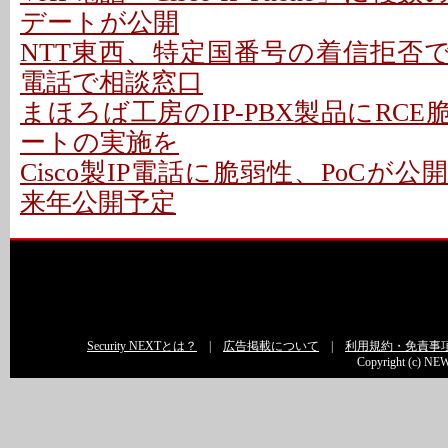
デートが公開
NTT東西、特定国番号の着信拒否で
電話で相談窓口
まほろば工房のIP-PBX製品にRCE脆
ートの実施を
Cisco製IP電話に脆弱性、PoCが公
来年公開予定
Security NEXTとは？
|
広告掲載について
|
利用規約・免責事
Copyright (c) NEW