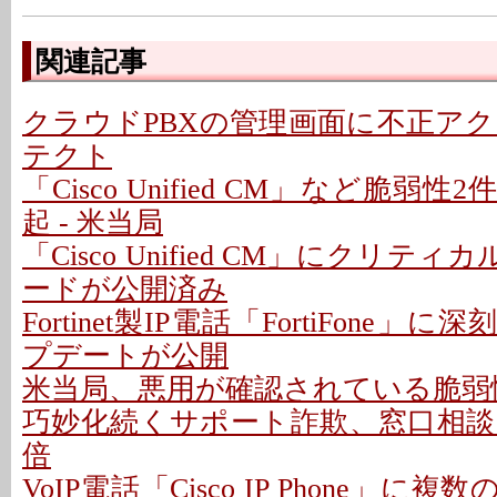
関連記事
クラウドPBXの管理画面に不正アクセ
テクト
「Cisco Unified CM」など脆弱
起 - 米当局
「Cisco Unified CM」にクリティ
ードが公開済み
Fortinet製IP電話「FortiFone」
プデートが公開
米当局、悪用が確認されている脆弱
巧妙化続くサポート詐欺、窓口相談は
倍
VoIP電話「Cisco IP Phone」に複