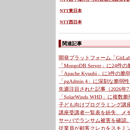
NTT東日本
NTT西日本
関連記事
開発プラットフォーム「GitLa
「MongoDB Server」に2
「Apache Kyuubi」に3件の
「pgAdmin 4」に深刻な脆弱
先週注目された記事（2026年7月
「SolarWinds WHD」に複
子ども向けプログラミング講座
講座受講者一覧表を紛失、メモ
サーバでランサム被害を確認、
従業員が顧客クレカをスキミン