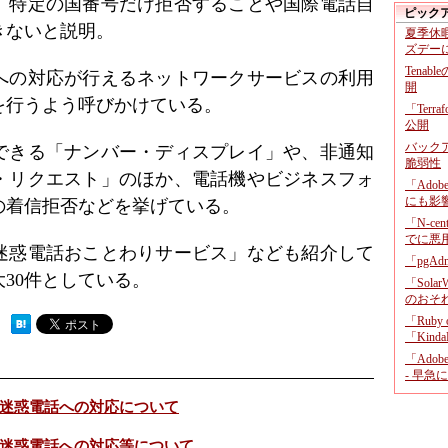
、特定の国番号だけ拒否することや国際電話自
ピック
きないと説明。
夏季休
ズデー
Tenab
への対応が行えるネットワークサービスの利用
開
を行うよう呼びかけている。
「Terr
公開
バックア
できる「ナンバー・ディスプレイ」や、非通知
脆弱性
・リクエスト」のほか、電話機やビジネスフォ
「Adob
にも影
の着信拒否などを挙げている。
「N-c
でに悪
「迷惑電話おことわりサービス」なども紹介して
「pgA
30件としている。
「Sola
のおそ
「Ruby
 ）
「KindaR
「Adob
- 早急
る迷惑電話への対応について
る迷惑電話への対応等について