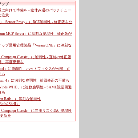
アップ
暇に向けて準備を - 盆休み週のパッチチュー
に注意
leの「Sensor Proxy」にRCE脆弱性 - 修正版を公
aform MCP Server」に深刻な脆弱性 - 修正版が
ップ運用管理製品「Veeam ONE」に深刻な
e Campaign Classic」に脆弱性 - 直前の修正版
響、再度更新を
entral」に脆弱性、ホットフィクスが公開 - す
用も
dmin 4」に深刻な脆弱性 - 前回修正の不備も
rWinds WHD」に複数脆弱性 - SAML認証回避
れも
 on Rails」に深刻な脆弱性
ails2Shell」
e Campaign Classic」に悪用リスク高い脆弱性
に更新を