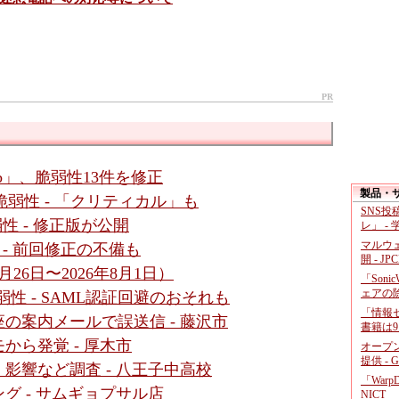
PR
b」、脆弱性13件を修正
製品・
4件の脆弱性 - 「クリティカル」も
SNS
脆弱性 - 修正版が公開
レ」 -
マルウ
性 - 前回修正の不備も
開 - JP
26日〜2026年8月1日）
「Soni
ェアの
数脆弱性 - SAML認証回避のおそれも
「情報セ
の案内メールで誤送信 - 藤沢市
書籍は9
から発覚 - 厚木市
オープ
提供 - 
影響など調査 - 八王子中高校
「War
グ - サムギョプサル店
NICT