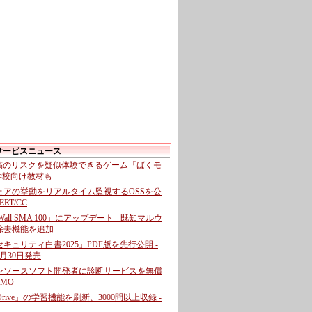
サービスニュース
投稿のリスクを疑似体験できるゲーム「ばくモ
 学校向け教材も
ェアの挙動をリアルタイム監視するOSSを公
CERT/CC
cWall SMA 100」にアップデート - 既知マルウ
除去機能を追加
キュリティ白書2025」PDF版を先行公開 -
月30日発売
ンソースソフト開発者に診断サービスを無償
GMO
pDrive」の学習機能を刷新、3000問以上収録 -