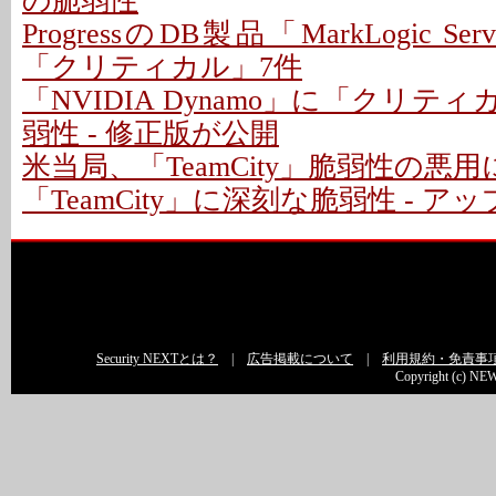
の脆弱性
ProgressのDB製品「MarkLogic S
「クリティカル」7件
「NVIDIA Dynamo」に「クリテ
弱性 - 修正版が公開
米当局、「TeamCity」脆弱性の悪
「TeamCity」に深刻な脆弱性 - 
Security NEXTとは？
|
広告掲載について
|
利用規約・免責事
Copyright (c) NEW