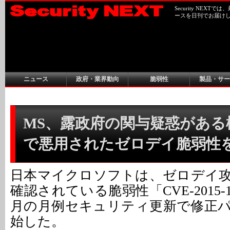
Security NEX
ースを日刊でお届け
ニュース
政府・業界動向
脆弱性
製品・サー
MS、露政府の関与疑惑がある
で悪用されたゼロデイ脆弱性
日本マイクロソフトは、ゼロデイ
確認されている脆弱性「CVE-2015-
月の月例セキュリティ更新で修正
始した。