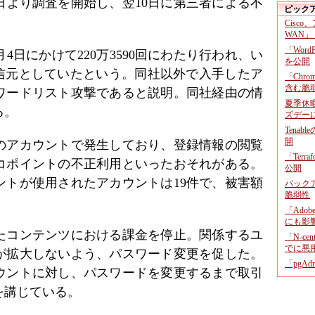
日より調査を開始し、翌10日に第三者による不
ピック
Cisco
WAN」
「Wor
月4日にかけて220万3590回にわたり行われ、い
を公開
発信元としていたという。同社以外で入手したア
「Chr
含む脆
ワードリスト攻撃であると説明。同社経由の情
夏季休
る。
ズデー
Tenab
開
6件のアカウントで発生しており、登録情報の閲覧
「Terr
コポイントの不正利用といったおそれがある。
公開
ントが使用されたアカウントは19件で、被害額
バックア
脆弱性
。
「Adob
にも影
たコンテンツにおける課金を停止。関係するユ
「N-c
でに悪
が拡大しないよう、パスワード変更を促した。
「pgA
ウントに対し、パスワードを変更するまで取引
を講じている。