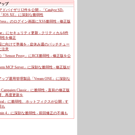
アップ
、アドバイザリ12件を公開 - 「Catalyst SD-
「IOS XE」に深刻な脆弱性
dPress」のログイン画面にXSS脆弱性 - 修正版
ome」にセキュリティ更新 - クリティカル6件
弱性を修正
暇に向けて準備を - 盆休み週のパッチチュー
に注意
leの「Sensor Proxy」にRCE脆弱性 - 修正版を公
aform MCP Server」に深刻な脆弱性 - 修正版が
ップ運用管理製品「Veeam ONE」に深刻な
e Campaign Classic」に脆弱性 - 直前の修正版
響、再度更新を
entral」に脆弱性、ホットフィクスが公開 - す
用も
dmin 4」に深刻な脆弱性 - 前回修正の不備も