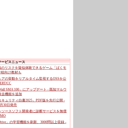
サービスニュース
投稿のリスクを疑似体験できるゲーム「ばくモ
 学校向け教材も
ェアの挙動をリアルタイム監視するOSSを公
CERT/CC
cWall SMA 100」にアップデート - 既知マルウ
除去機能を追加
キュリティ白書2025」PDF版を先行公開 -
月30日発売
ンソースソフト開発者に診断サービスを無償
GMO
pDrive」の学習機能を刷新、3000問以上収録 -