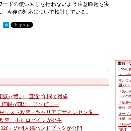
ワードの使い回しを行わないよう注意喚起を実
し、今後の対応について検討している。
 ）
製品・
SNS
PR
レ」 -
マルウ
開 - JP
「Soni
談が増加 - 直近2年間で最多
ェアの
「情報セ
情報が流出 - アソビュー
書籍は9
Wリスト攻撃 - キャリアデザインセンター
オープ
提供 - 
ト攻撃、不正ログインが発生
「War
2026」の個人編ハンドブックが公開
NICT