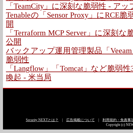
「TeamCity」に深刻な脆弱性 - 
Tenableの「Sensor Proxy」にRC
開
「Terraform MCP Server」に深
公開
バックアップ運用管理製品「Veeam
脆弱性
「Langflow」「Tomcat」など脆
喚起 - 米当局
Security NEXTとは？
|
広告掲載について
|
利用規約・免責事
Copyright (c) NEW