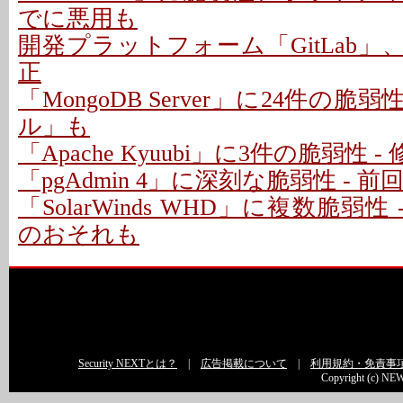
でに悪用も
開発プラットフォーム「GitLab」
正
「MongoDB Server」に24件の脆
ル」も
「Apache Kyuubi」に3件の脆弱性 
「pgAdmin 4」に深刻な脆弱性 - 
「SolarWinds WHD」に複数脆弱性
のおそれも
Security NEXTとは？
|
広告掲載について
|
利用規約・免責事
Copyright (c) NEW