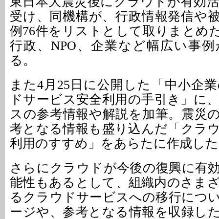
東日本大震災後にクラウドが有効
受け、同機構が、行政情報発信や
例76件をリストとして取りまとめ
行政、NPO、企業など幅広い事
る。
また4月25日に公開した「中小企
ドサービス安全利用の手引き」に
スの参考情報や解説を加筆。震災
考となる情報も盛り込んだ「クラ
利用のすすめ」をあらたに作成した
さらにクラウドが今後の復興に有
能性もあるとして、組織内のさま
るクラウドサービスへの移行につ
ージや、参考となる情報を収録し