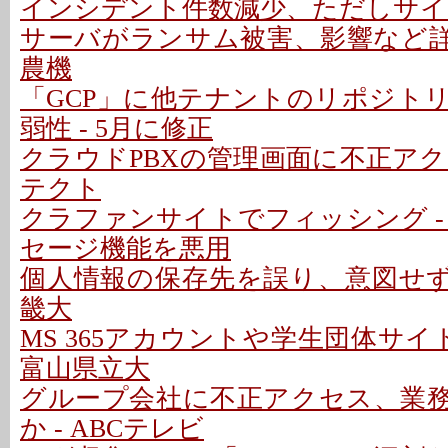
インシデント件数減少、ただしサイ
サーバがランサム被害、影響など詳細
農機
「GCP」に他テナントのリポジト
弱性 - 5月に修正
クラウドPBXの管理画面に不正アクセ
テクト
クラファンサイトでフィッシング -
セージ機能を悪用
個人情報の保存先を誤り、意図せず学
畿大
MS 365アカウントや学生団体サイ
富山県立大
グループ会社に不正アクセス、業
か - ABCテレビ