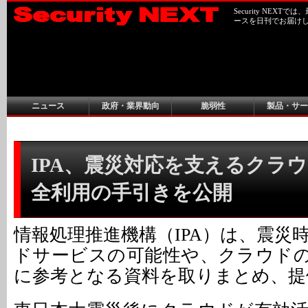
Security NEX
ースを日刊でお届け
ニュース
政府・業界動向
脆弱性
製品・サー
IPA、震災対応を支えるクラ
全利用の手引きを公開
情報処理推進機構（IPA）は、震災
ドサービスの可能性や、クラウド
に参考となる資料を取りまとめ、提