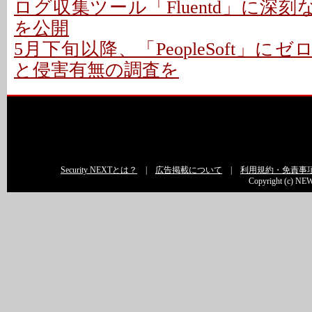
ログ収集ツール「Fluentd」に深刻な
を公開
5月下旬以降、「PeopleSoft」にゼ
と侵害有無の調査を
Security NEXTとは？
|
広告掲載について
|
利用規約・免責事
Copyright (c) NEW