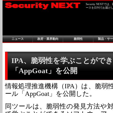
Security NEX
ースを日刊でお届け
ニュース
政府・業界動向
脆弱性
製品・サー
IPA、脆弱性を学ぶことがで
「AppGoat」を公開
情報処理推進機構（IPA）は、脆弱
ール「AppGoat」を公開した。
同ツールは、脆弱性の発見方法や