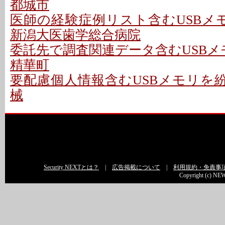
都城市
医師の経験症例リスト含むUSBメモ
新潟大医歯学総合病院
委託先で調査関連データ含むUSBメ
精華町
要配慮個人情報含むUSBメモリを紛
械
Security NEXTとは？
|
広告掲載について
|
利用規約・免責事
Copyright (c) NEW