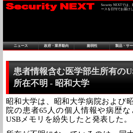
Security NEX
ースを日刊でお届け
ニュース
政府・業界動向
脆弱性
製品・サー
患者情報含む医学部生所有のU
所在不明 - 昭和大学
昭和大学は、昭和大学病院および
院の患者65人の個人情報や病歴
USBメモリを紛失したと発表した。