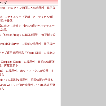
アップ
dPress」のログイン画面にXSS脆弱性 - 修正版
ome」にセキュリティ更新 - クリティカル6件
弱性を修正
暇に向けて準備を - 盆休み週のパッチチュー
に注意
leの「Sensor Proxy」にRCE脆弱性 - 修正版を公
aform MCP Server」に深刻な脆弱性 - 修正版が
ップ運用管理製品「Veeam ONE」に深刻な
e Campaign Classic」に脆弱性 - 直前の修正版
響、再度更新を
entral」に脆弱性、ホットフィクスが公開 - す
用も
dmin 4」に深刻な脆弱性 - 前回修正の不備も
rWinds WHD」に複数脆弱性 - SAML認証回避
れも