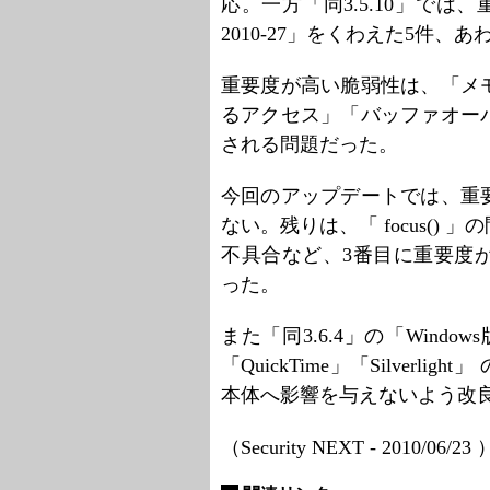
応。一方「同3.5.10」では
2010-27」をくわえた5件
重要度が高い脆弱性は、「メ
るアクセス」「バッファオー
される問題だった。
今回のアップデートでは、重
ない。残りは、「 focus(
不具合など、3番目に重要度
った。
また「同3.6.4」の「Windo
「QuickTime」「Silverl
本体へ影響を与えないよう改
（Security NEXT - 2010/06/23