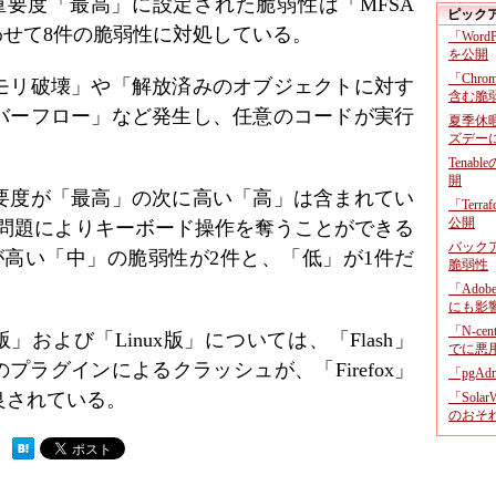
、重要度「最高」に設定された脆弱性は「MFSA
ピック
、あわせて8件の脆弱性に対処している。
「Wor
を公開
「Chr
モリ破壊」や「解放済みのオブジェクトに対す
含む脆
バーフロー」など発生し、任意のコードが実行
夏季休
ズデー
Tenab
開
要度が「最高」の次に高い「高」は含まれてい
「Terr
公開
) 」の問題によりキーボード操作を奪うことができる
バックア
が高い「中」の脆弱性が2件と、「低」が1件だ
脆弱性
「Adob
にも影
「N-c
ws版」および「Linux版」については、「Flash」
でに悪
ight」 のプラグインによるクラッシュが、「Firefox」
「pgA
良されている。
「Sola
のおそ
 ）