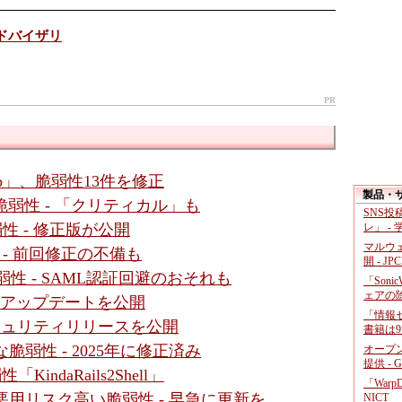
ィアドバイザリ
PR
b」、脆弱性13件を修正
製品・
4件の脆弱性 - 「クリティカル」も
SNS
レ」 -
脆弱性 - 修正版が公開
マルウ
性 - 前回修正の不備も
開 - JP
数脆弱性 - SAML認証回避のおそれも
「Soni
ェアの
- アップデートを公開
「情報セ
セキュリティリリースを公開
書籍は9
に深刻な脆弱性 - 2025年に修正済み
オープ
提供 - 
「KindaRails2Shell」
「War
ssic」に悪用リスク高い脆弱性 - 早急に更新を
NICT