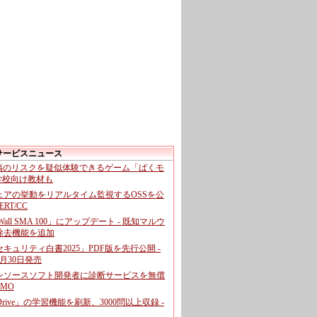
サービスニュース
投稿のリスクを疑似体験できるゲーム「ばくモ
 学校向け教材も
ェアの挙動をリアルタイム監視するOSSを公
CERT/CC
cWall SMA 100」にアップデート - 既知マルウ
除去機能を追加
キュリティ白書2025」PDF版を先行公開 -
月30日発売
ンソースソフト開発者に診断サービスを無償
GMO
pDrive」の学習機能を刷新、3000問以上収録 -