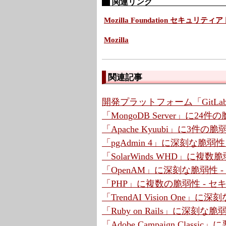
関連リンク
Mozilla Foundation セキュリテ
Mozilla
関連記事
開発プラットフォーム「GitLa
「MongoDB Server」に2
「Apache Kyuubi」に3件の
「pgAdmin 4」に深刻な脆弱
「SolarWinds WHD」に複
「OpenAM」に深刻な脆弱性 
「PHP」に複数の脆弱性 - 
「TrendAI Vision One」
「Ruby on Rails」に深刻な脆弱性
「Adobe Campaign Cla