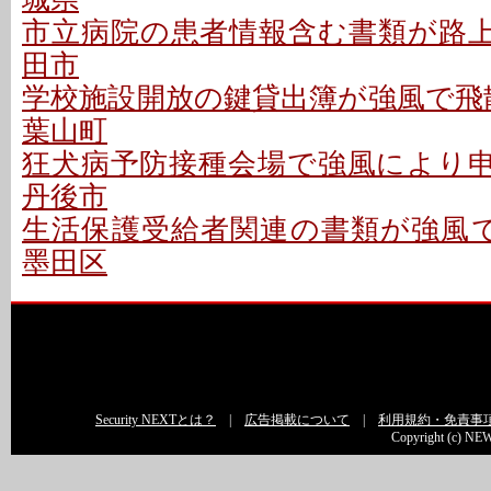
市立病院の患者情報含む書類が路上に
田市
学校施設開放の鍵貸出簿が強風で飛散
葉山町
狂犬病予防接種会場で強風により申請
丹後市
生活保護受給者関連の書類が強風で
墨田区
Security NEXTとは？
|
広告掲載について
|
利用規約・免責事
Copyright (c) NEW