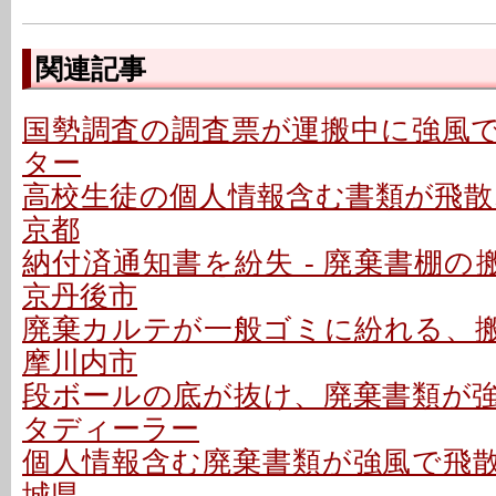
関連記事
国勢調査の調査票が運搬中に強風で飛
ター
高校生徒の個人情報含む書類が飛散、
京都
納付済通知書を紛失 - 廃棄書棚の
京丹後市
廃棄カルテが一般ゴミに紛れる、搬送
摩川内市
段ボールの底が抜け、廃棄書類が強風
タディーラー
個人情報含む廃棄書類が強風で飛散、
城県