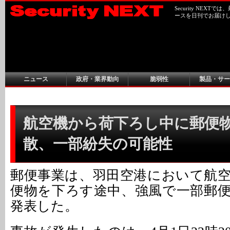
Security NEX
ースを日刊でお届け
ニュース
政府・業界動向
脆弱性
製品・サー
航空機から荷下ろし中に郵便
散、一部紛失の可能性
郵便事業は、羽田空港において航
便物を下ろす途中、強風で一部郵
発表した。