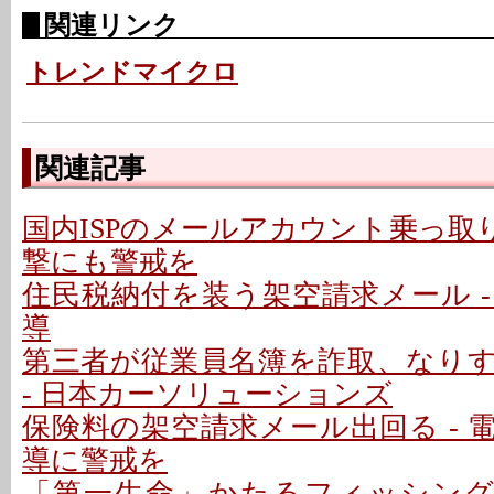
関連リンク
トレンドマイクロ
関連記事
国内ISPのメールアカウント乗っ取り
撃にも警戒を
住民税納付を装う架空請求メール - P
導
第三者が従業員名簿を詐取、なり
- 日本カーソリューションズ
保険料の架空請求メール出回る - 
導に警戒を
「第一生命」かたるフィッシング