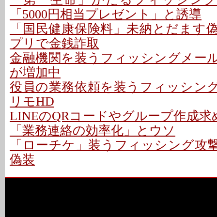
「5000円相当プレゼント」と誘導
「国民健康保険料」未納とだます偽メ
プリで金銭詐取
金融機関を装うフィッシングメールに
が増加中
役員の業務依頼を装うフィッシング攻
リモHD
LINEのQRコードやグループ作成求
「業務連絡の効率化」とウソ
「ローチケ」装うフィッシング攻撃 
偽装