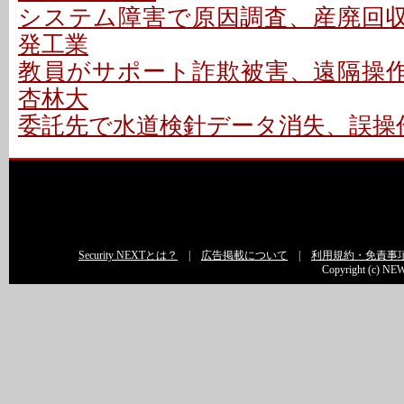
システム障害で原因調査、産廃回収は
発工業
教員がサポート詐欺被害、遠隔操作P
杏林大
委託先で水道検針データ消失、誤操作
Security NEXTとは？
|
広告掲載について
|
利用規約・免責事
Copyright (c) NEW