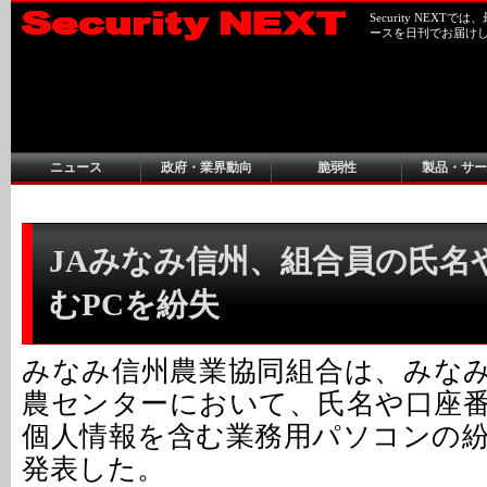
Security NEX
ースを日刊でお届け
ニュース
政府・業界動向
脆弱性
製品・サー
JAみなみ信州、組合員の氏名
むPCを紛失
みなみ信州農業協同組合は、みな
農センターにおいて、氏名や口座
個人情報を含む業務用パソコンの
発表した。