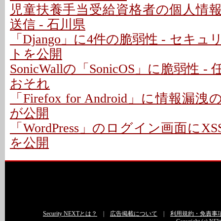
児童扶養手当受給資格者の個人情
送信 - 石川県
「Django」に4件の脆弱性 - セキ
トを公開
SonicWallの「SonicOS」に脆弱性
おそれ
「Firefox for Android」に情報
が公開
「WordPress」のログイン画面にXS
を公開
Security NEXTとは？
|
広告掲載について
|
利用規約・免責事