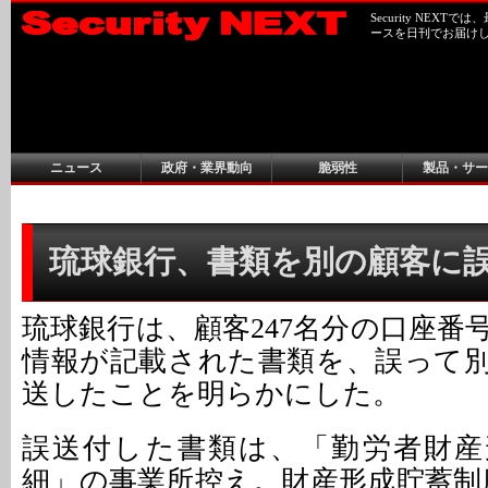
Security NEX
ースを日刊でお届け
ニュース
政府・業界動向
脆弱性
製品・サー
琉球銀行、書類を別の顧客に
琉球銀行は、顧客247名分の口座番
情報が記載された書類を、誤って別
送したことを明らかにした。
誤送付した書類は、「勤労者財産
細」の事業所控え。財産形成貯蓄制度