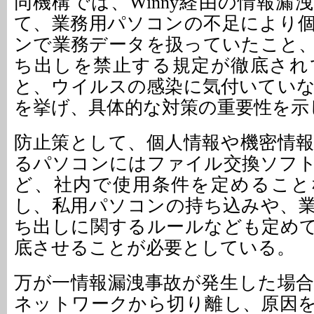
同機構では、Winny経由の情報漏
て、業務用パソコンの不足により
ンで業務データを扱っていたこと
ち出しを禁止する規定が徹底され
と、ウイルスの感染に気付いてい
を挙げ、具体的な対策の重要性を示
防止策として、個人情報や機密情
るパソコンにはファイル交換ソフ
ど、社内で使用条件を定めること
し、私用パソコンの持ち込みや、
ち出しに関するルールなども定め
底させることが必要としている。
万が一情報漏洩事故が発生した場
ネットワークから切り離し、原因