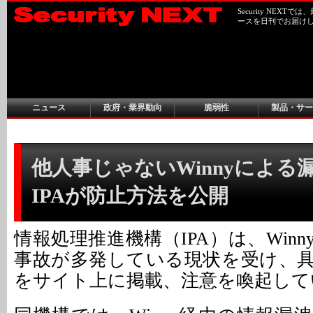
Security NEX
ースを日刊でお届け
ニュース
政府・業界動向
脆弱性
製品・サー
他人事じゃないWinnyによる漏
IPAが防止方法を公開
情報処理推進機構（IPA）は、Win
事故が多発している現状を受け、
をサイト上に掲載、注意を喚起して